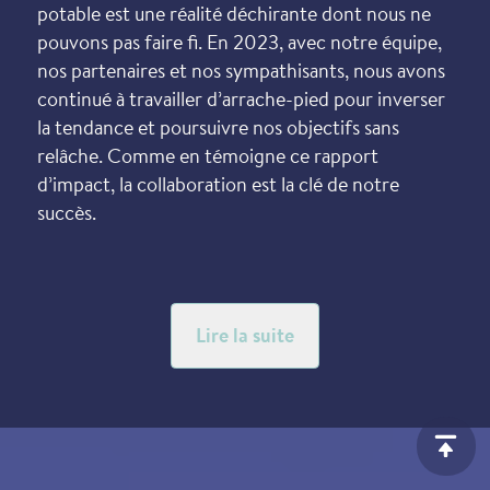
potable est une réalité déchirante dont nous ne
pouvons pas faire fi. En 2023, avec notre équipe,
nos partenaires et nos sympathisants, nous avons
continué à travailler d’arrache-pied pour inverser
la tendance et poursuivre nos objectifs sans
relâche. Comme en témoigne ce rapport
d’impact, la collaboration est la clé de notre
succès.
Notre nouveau partenariat avec Clearsum a
ouvert des voies potentielles en faveur de l’action
climatique, donnant à nos projets dans le monde
Lire la suite
entier de nouvelles occasions de redoubler
d’ardeur. Nous sommes également très
enthousiastes à l’idée de poursuivre notre travail
en Amérique latine par le biais du programme
Lazos de Agua – un effort de collaboration entre